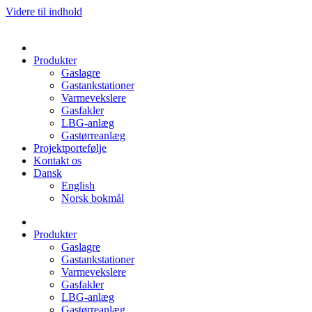
Videre til indhold
Produkter
Gaslagre
Gastankstationer
Varmevekslere
Gasfakler
LBG-anlæg
Gastørreanlæg
Projektportefølje
Kontakt os
Dansk
English
Norsk bokmål
Produkter
Gaslagre
Gastankstationer
Varmevekslere
Gasfakler
LBG-anlæg
Gastørreanlæg