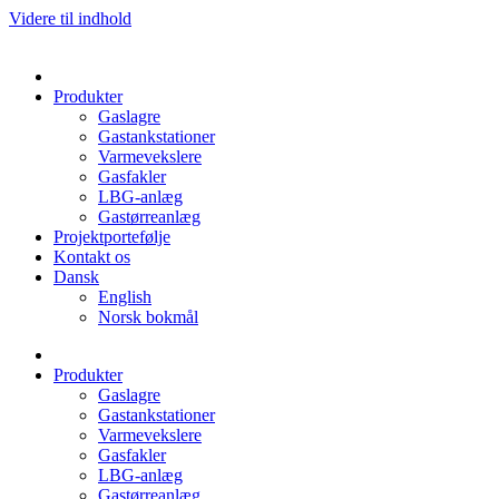
Videre til indhold
Produkter
Gaslagre
Gastankstationer
Varmevekslere
Gasfakler
LBG-anlæg
Gastørreanlæg
Projektportefølje
Kontakt os
Dansk
English
Norsk bokmål
Produkter
Gaslagre
Gastankstationer
Varmevekslere
Gasfakler
LBG-anlæg
Gastørreanlæg