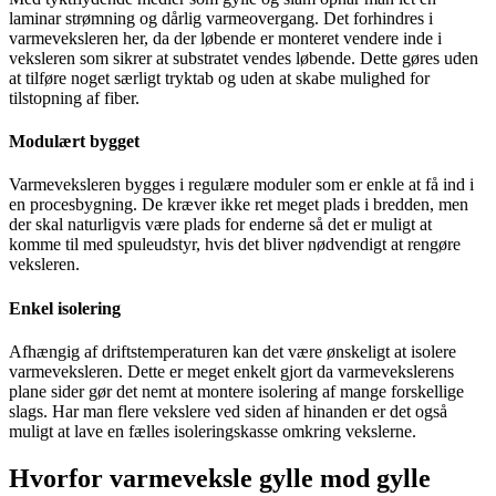
laminar strømning og dårlig varmeovergang. Det forhindres i
varmeveksleren her, da der løbende er monteret vendere inde i
veksleren som sikrer at substratet vendes løbende. Dette gøres uden
at tilføre noget særligt tryktab og uden at skabe mulighed for
tilstopning af fiber.
Modulært bygget
Varmeveksleren bygges i regulære moduler som er enkle at få ind i
en procesbygning. De kræver ikke ret meget plads i bredden, men
der skal naturligvis være plads for enderne så det er muligt at
komme til med spuleudstyr, hvis det bliver nødvendigt at rengøre
veksleren.
Enkel isolering
Afhængig af driftstemperaturen kan det være ønskeligt at isolere
varmeveksleren. Dette er meget enkelt gjort da varmevekslerens
plane sider gør det nemt at montere isolering af mange forskellige
slags. Har man flere vekslere ved siden af hinanden er det også
muligt at lave en fælles isoleringskasse omkring vekslerne.
Hvorfor varmeveksle gylle mod gylle