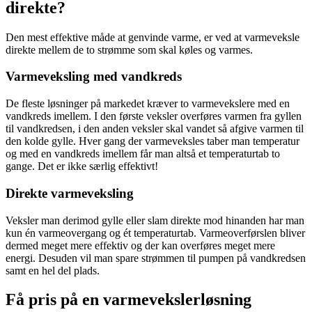
direkte?
Den mest effektive måde at genvinde varme, er ved at varmeveksle
direkte mellem de to strømme som skal køles og varmes.
Varmeveksling med vandkreds
De fleste løsninger på markedet kræver to varmevekslere med en
vandkreds imellem. I den første veksler overføres varmen fra gyllen
til vandkredsen, i den anden veksler skal vandet så afgive varmen til
den kolde gylle. Hver gang der varmeveksles taber man temperatur
og med en vandkreds imellem får man altså et temperaturtab to
gange. Det er ikke særlig effektivt!
Direkte varmeveksling
Veksler man derimod gylle eller slam direkte mod hinanden har man
kun én varmeovergang og ét temperaturtab. Varmeoverførslen bliver
dermed meget mere effektiv og der kan overføres meget mere
energi. Desuden vil man spare strømmen til pumpen på vandkredsen
samt en hel del plads.
Få pris på en varmevekslerløsning