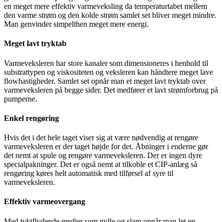
en meget mere effektiv varmeveksling da temperaturtabet mellem
den varme strøm og den kolde strøm samlet set bliver meget mindre.
Man genvinder simpelthen meget mere energi.
Meget lavt tryktab
Varmeveksleren har store kanaler som dimensioneres i henhold til
substrattypen og viskositeten og veksleren kan håndtere meget lave
flowhastigheder. Samlet set opnår man et meget lavt tryktab over
varmeveksleren på begge sider. Det medfører et lavt strømforbrug på
pumperne.
Enkel rengøring
Hvis det i det hele taget viser sig at være nødvendig at rengøre
varmeveksleren er der taget højde for det. Åbninger i enderne gør
det nemt at spule og rengøre varmeveksleren. Der er ingen dyre
specialpakninger.
Det er også nemt at tilkoble et CIP-anlæg så
rengøring køres helt automatisk med tilførsel af syre til
varmeveksleren.
Effektiv varmeovergang
Med tyktflydende medier som gylle og slam opnår man let en